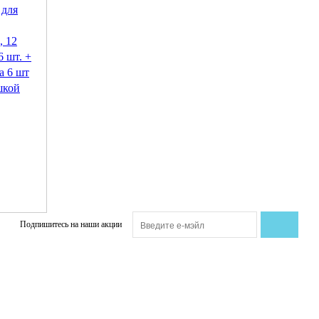
для
, 12
 шт. +
а 6 шт
шкой
Подпишитесь на наши акции