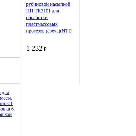
рубиновой насыпкой
ПН TR3101 для
обработки
пластмассовых
протезов (свеча)(NTI)
1 232
Р