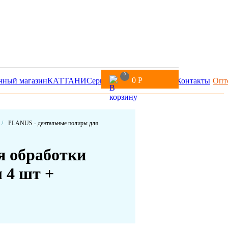
0
0
Р
чный магазин
КАТТАНИ
Сервис
Доставка и оплата
Контакты
Опт
/
PLANUS - дентальные полиры для
я обработки
 4 шт +