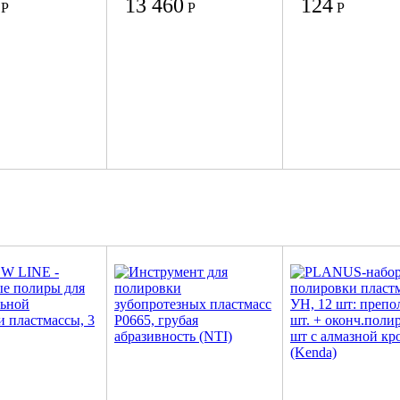
13 460
124
Р
Р
Р