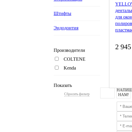
YELLOW
денталь
Штифты
для око
полиро
Эндодонтия
пластма
2 945
Производители
COLTENE
Kenda
Показать
НАПИШ
Сбросить фильтр
НАМ!