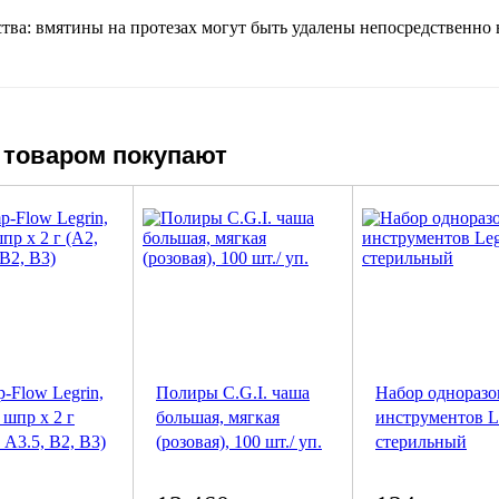
ва: вмятины на протезах могут быть удалены непосредственно в
 товаром покупают
-Flow Legrin,
Полиры C.G.I. чаша
Набор однораз
 шпр х 2 г
большая, мягкая
инструментов Le
 А3.5, В2, В3)
(розовая), 100 шт./ уп.
стерильный