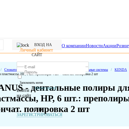
ВХОД НА
О компании
Новости
Акции
Розни
Личный кабинет
САЙТ
/
Стоматологические расходные материалы
/
Полировальные системы
/
KENDA
 пластмассы, НР, 6 шт.: преполиры 4 шт + окончат. полировка 2 шт
Запомнить меня
ANUS - дентальные полиры дл
Забыли пароль?
Войти
на сайт
стмассы, НР, 6 шт.: преполиры
нчат. полировка 2 шт
ИЛИ
ЗАРЕГИСТРИРОВАТЬСЯ