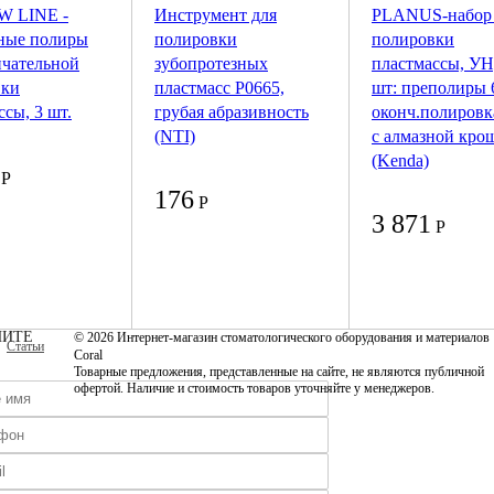
 LINE -
Инструмент для
PLANUS-набор 
ные полиры
полировки
полировки
нчательной
зубопротезных
пластмассы, УН
вки
пластмасс P0665,
шт: преполиры 6
ссы, 3 шт.
грубая абразивность
оконч.полировк
(NTI)
с алмазной кро
(Kenda)
Р
176
Р
3 871
Р
ИТЕ
© 2026 Интернет-магазин стоматологического оборудования и материалов
Статьи
Coral
Товарные предложения, представленные на сайте, не являются публичной
офертой. Наличие и стоимость товаров уточняйте у менеджеров.