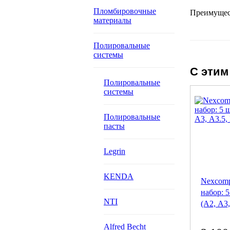
Пломбировочные
Преимущест
материалы
Полировальные
системы
С этим
Полировальные
системы
Полировальные
пасты
Legrin
KENDA
Nexcomp
набор: 5
NTI
(А2, А3,
Alfred Becht