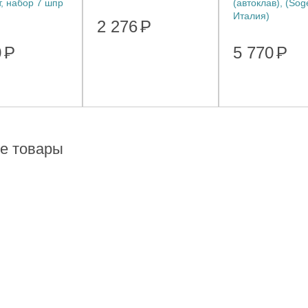
, набор 7 шпр
(автоклав), (Sog
Италия)
2 276
Р
0
Р
5 770
Р
е товары