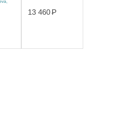
eva,
13 460
Р