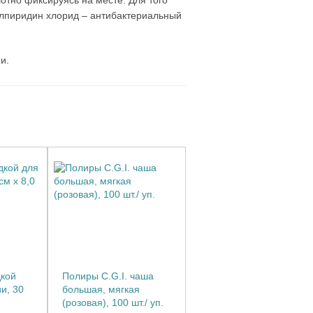
лотно фиксируясь на месте. Для того
илпиридин хлорид – антибактериальный
и.
дкой
Полиры C.G.I. чаша
и, 30
большая, мягкая
(розовая), 100 шт./ уп.