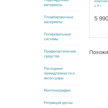
композит
материалы
х 4 г
Пломбировочные
5 99
материалы
Полировальные
системы
Профилактические
Похожи
средства
Расходные
принадлежности и
аксессуары
Рентгенография
Ретракция десны