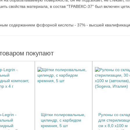
н на обрабатываемую поверхность, он не подсыхает, не стекает, п
шить свойства материала, в состав "ТРАВЕКС-37" был включен цет
ным содержанием фсфорной кислоты - 37% - высшей квалификаци
 товаром покупают
Legrin -
Щётки полировальные,
Рулоны со скла
альный
цилиндр, с карбидом
для стерилизаци
ридный
кремния, 5 шт
см х 8,0 x100 м