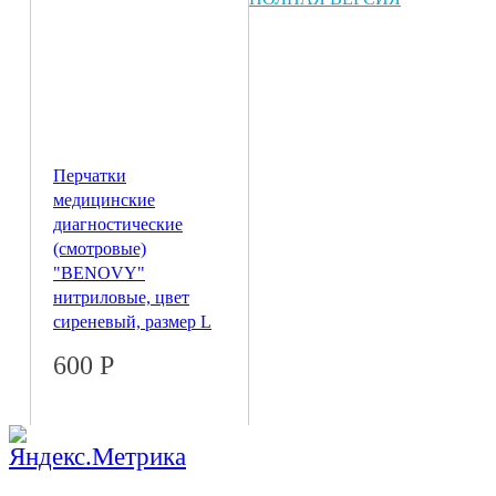
Перчатки
медицинские
диагностические
(смотровые)
"BENOVY"
нитриловые, цвет
сиреневый, размер L
600
Р