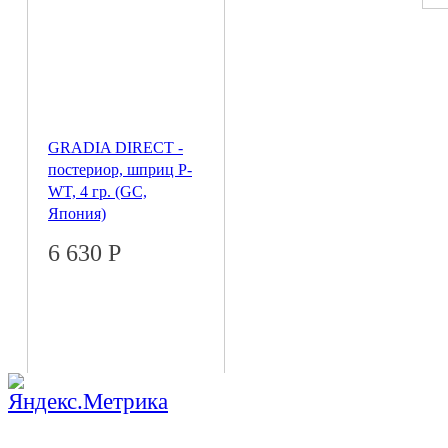
GRADIA DIRECT -
постериор, шприц P-
WT, 4 гр. (GC,
Япония)
6 630
Р