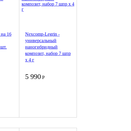
 на 16
Nexcomp-Legrin -
универсальный
 шт.
наногибридный
композит, набор 7 шпр
х 4 г
5 990
Р