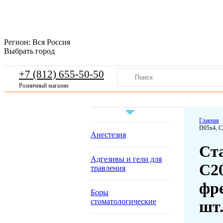
Регион:
Вся Россия
Выбрать город
+7 (812) 655-50-50
Розничный магазин
Главная
D05х4, С
Анестезия
Ста
Адгезивы и гели для
С20
травления
фре
Боры
стоматологические
шт.