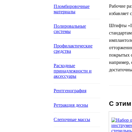
Рабочие ра
Пломбировочные
материалы
избавляет 
Штифты «I
Полировальные
системы
стандартам
имплантоло
Профилактические
отторжения
средства
покрытых с
например, 
Расходные
достаточны
принадлежности и
аксессуары
Рентгенография
С этим
Ретракция десны
Слепочные массы