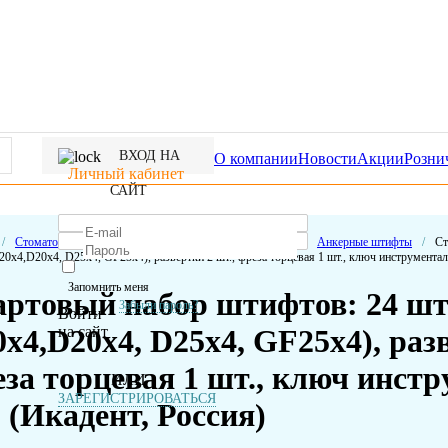
ВХОД НА
О компании
Новости
Акции
Розни
Личный кабинет
САЙТ
/
Стоматологические расходные материалы
/
Штифты
/
Анкерные штифты
/
Ст
20х4,D20х4, D25х4, GF25х4), развертки 2 шт., фреза торцевая 1 шт., ключ инструментал
Запомнить меня
ртовый набор штифтов: 24 шт 
Забыли пароль?
Войти
на сайт
х4,D20х4, D25х4, GF25х4), разв
за торцевая 1 шт., ключ инст
ИЛИ
ЗАРЕГИСТРИРОВАТЬСЯ
 (Икадент, Россия)