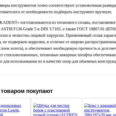
змеры инструментов точно соответствуют установочным размера
стоматолога от необходимости подбирать инструмент вручную.
KADENT» изготавливаются из титанового сплава, поставляемо
 ASTM F136 Grade 5 и DIN 3.7165, а также ГОСТ 19807-91 (ВТ6
гии и челюстно-лицевой хирургии. Применяемый сплав характе
, не подвержен коррозии, в отличие от широко распространенны
лоем золота), и обеспечивает необходимую прочность и долговеч
от стекловолоконных, титановые анкерные штифты обеспечиваю
е для использования их в качестве опор для объемных конструк
 товаром покупают