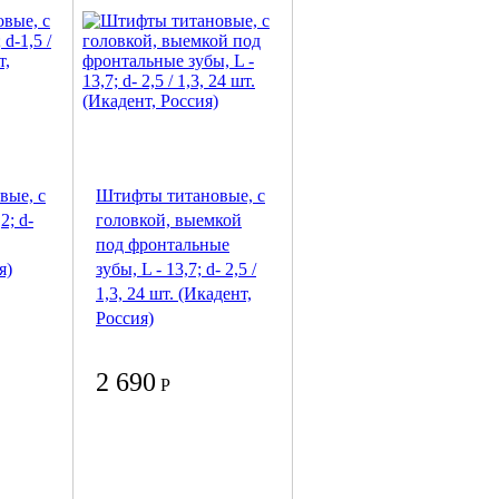
вые, с
Штифты титановые, с
2; d-
головкой, выемкой
под фронтальные
я)
зубы, L - 13,7; d- 2,5 /
1,3, 24 шт. (Икадент,
Россия)
2 690
Р