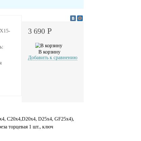
Р
3 690
-X15-
ь:
В корзину
Добавить к сравнению
я
х4, С20х4,D20х4, D25х4, GF25х4),
реза торцевая 1 шт., ключ