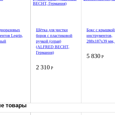
дноразовых
Щётка для чистки
Бокс с крышкой
ентов Legrin,
боров с пластиковой
инструментов,
ный
ручкой (серая)
288x187x39 мм,
(ALFRED BECHT,
Германия)
5 830
Р
2 310
Р
е товары