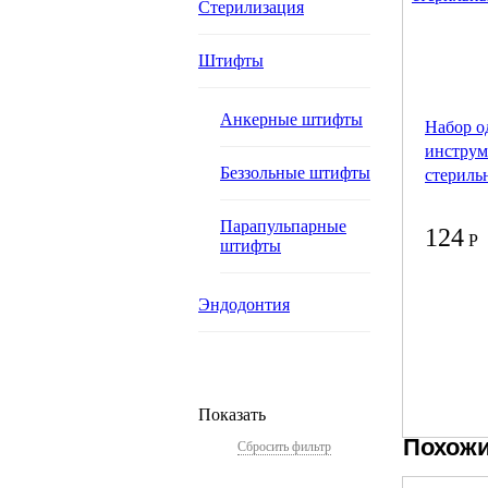
Стерилизация
Штифты
Анкерные штифты
Набор о
инструм
Беззольные штифты
стериль
Парапульпарные
124
Р
штифты
Эндодонтия
Показать
Похожи
Сбросить фильтр