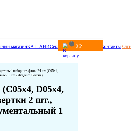
0
0
Р
чный магазин
КАТТАНИ
Сервис
Доставка и оплата
Контакты
Опт
артовый набор штифтов: 24 шт (С05х4,
ьный 1 шт. (Икадент, Россия)
(С05х4, D05х4,
ертки 2 шт.,
рументальный 1