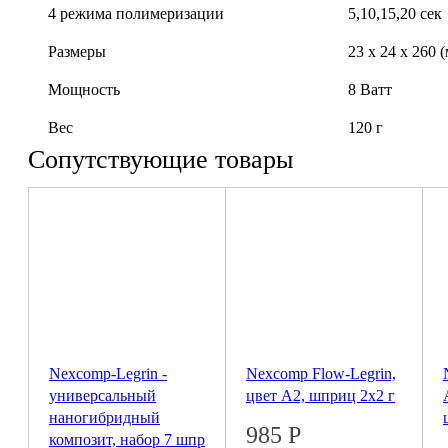
4 режима полимеризации
5,10,15,20 сек
Размеры
23 х 24 х 260 
Мощность
8 Ватт
Вес
120 г
Сопутствующие товары
Nexcomp-Legrin -
Nexcomp Flow-Legrin,
универсальный
цвет A2, шприц 2х2 г
наногибридный
985
Р
композит, набор 7 шпр