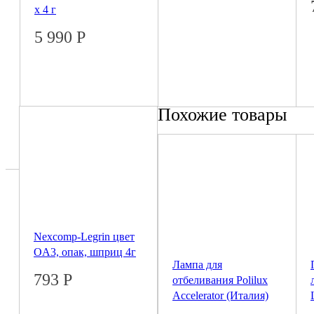
х 4 г
5 990
Р
Похожие товары
Nexcomp-Legrin цвет
OА3, опак, шприц 4г
Лампа для
793
Р
отбеливания Polilux
Accelerator (Италия)