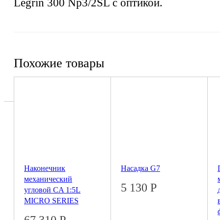
Legrin 300 Np3/2SL с оптикой.
Похожие товары
Наконечник
Насадка G7
механический
5 130
Р
угловой CA 1:5L
MICRO SERIES
67 310
Р