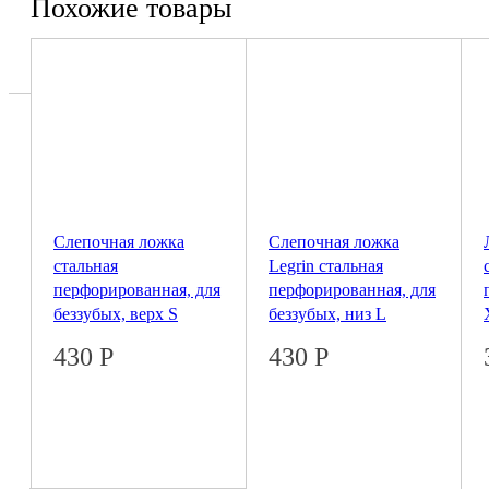
Похожие товары
Слепочная ложка
Слепочная ложка
стальная
Legrin стальная
перфорированная, для
перфорированная, для
беззубых, верх S
беззубых, низ L
430
Р
430
Р