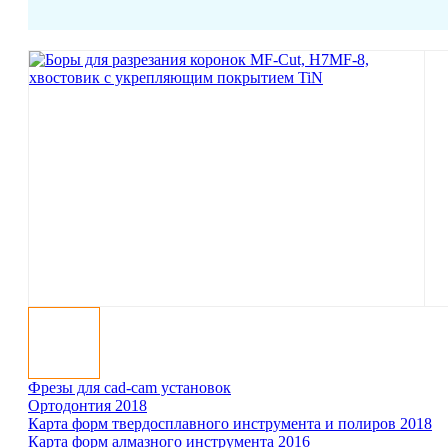
Фрезы для cad-cam установок
Ортодонтия 2018
Карта форм твер­до­сплав­ного инст­ру­мента и полиров 2018
Карта форм ал­маз­ного инст­ру­мента 2016