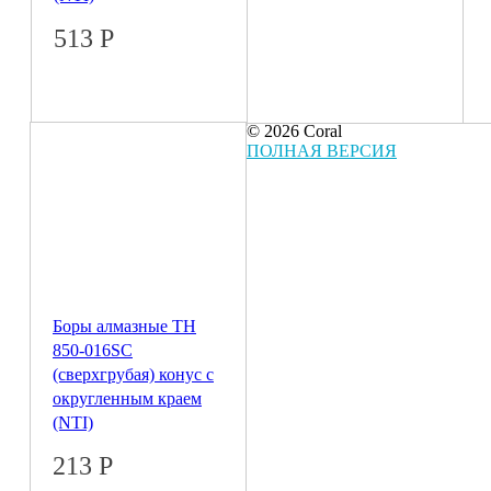
513
Р
© 2026 Coral
ПОЛНАЯ ВЕРСИЯ
Боры алмазные ТН
850-016SC
(сверхгрубая) конус с
округленным краем
(NTI)
213
Р