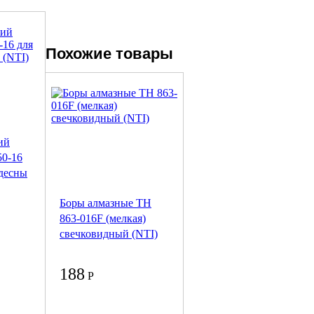
Похожие товары
ий
50-16
 десны
Боры алмазные ТН
863-016F (мелкая)
свечковидный (NTI)
188
Р