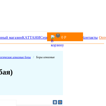
0
0
Р
чный магазин
КАТТАНИ
Сервис
Доставка и оплата
Контакты
Опт
огические алмазные боры
/
Боры алмазные
бая)