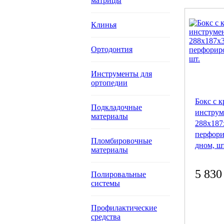
матрицы
Клинья
Ортодонтия
Инструменты для
ортопедии
Бокс с 
Подкладочные
инструм
материалы
288x187
перфор
Пломбировочные
дном, шт
материалы
5 830
Полировальные
системы
Профилактические
средства