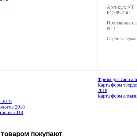
Артикул: NT-
FG369-25C
Производител
NTI
Страна: Герм
Фрезы для cad-cam
Карта форм тверд
2018
Карта форм алмаз
 2019
ологов 2018
тории 2018
 товаром покупают