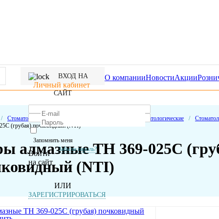
ВХОД НА
О компании
Новости
Акции
Розни
Личный кабинет
САЙТ
/
Стоматологические расходные материалы
/
Боры стоматологические
/
Стоматол
25C (грубая) почковидный (NTI)
Запомнить меня
ры алмазные ТН 369-025C (гру
Забыли пароль?
Войти
на сайт
чковидный (NTI)
ИЛИ
ЗАРЕГИСТРИРОВАТЬСЯ