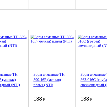
лмазные ТН
Боры алмазные TH
Боры алмазные
F (мелкая)
390-16F (мелкая)
863-016C (груба
идный (NTI)
пламя (NTI)
свечковидный (
188
188
Р
Р