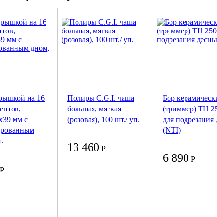
крышкой на 16
Полиры C.G.I. чаша
Бор керамическ
ентов,
большая, мягкая
(триммер) ТН 2
x39 мм с
(розовая), 100 шт./ уп.
для подрезания
ированным
(NTI)
.
13 460
Р
6 890
Р
Р