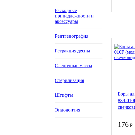
Расходные
принадлежности и
аксессуары
Рентгенография
Ретракция десны
Слепочные массы
Стерилизация
Боры а
Штифты
889-010
свечков
Эндодонтия
176
Р