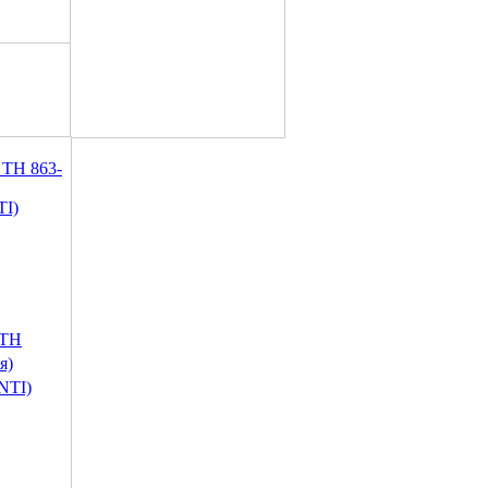
 ТН
я)
NTI)