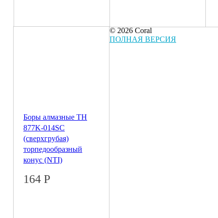
© 2026 Coral
ПОЛНАЯ ВЕРСИЯ
Боры алмазные ТН
877K-014SC
(сверхгрубая)
торпедообразный
конус (NTI)
164
Р