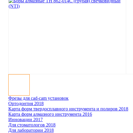
Фрезы для cad-cam установок
Ортодонтия 2018
Карта форм твер­до­сплав­ного инст­ру­мента и полиров 2018
Карта форм ал­маз­ного инст­ру­мента 2016
Инновации 2017
Для сто­ма­то­логов 2018
Для ла­бо­ра­тории 2018