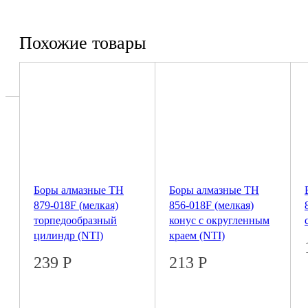
Похожие товары
Боры алмазные ТН
Боры алмазные ТН
879-018F (мелкая)
856-018F (мелкая)
торпедообразный
конус с округленным
цилиндр (NTI)
краем (NTI)
239
Р
213
Р