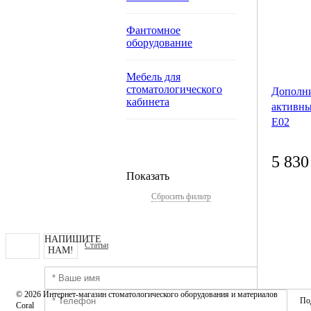
Фантомное
оборудование
Мебель для
стоматологического
Дополн
кабинета
активны
Е02
5 830
Показать
Сбросить фильтр
НАПИШИТЕ
Статьи
НАМ!
© 2026 Интернет-магазин стоматологического оборудования и материалов
По
Coral