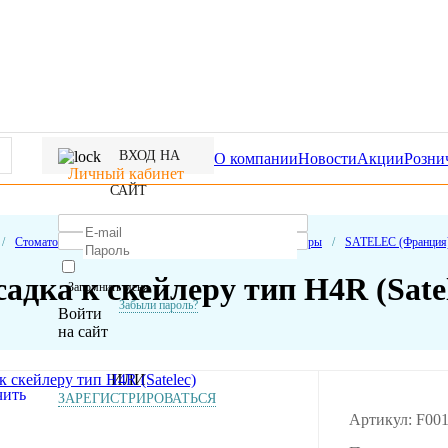
ВХОД НА
О компании
Новости
Акции
Розни
Личный кабинет
САЙТ
/
Стоматологическое оборудование
/
Электронные приборы
/
SATELEC (Франция
адка к скейлеру тип H4R (Sate
Запомнить меня
Забыли пароль?
Войти
на сайт
ИЛИ
ЗАРЕГИСТРИРОВАТЬСЯ
Артикул: F00