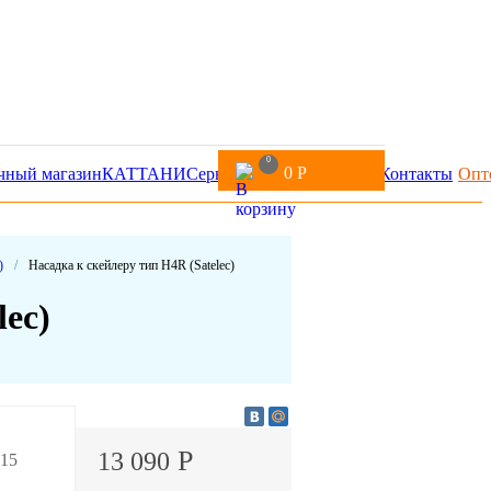
0
0
Р
чный магазин
КАТТАНИ
Сервис
Доставка и оплата
Контакты
Опт
)
/
Насадка к скейлеру тип H4R (Satelec)
lec)
Р
13 090
115