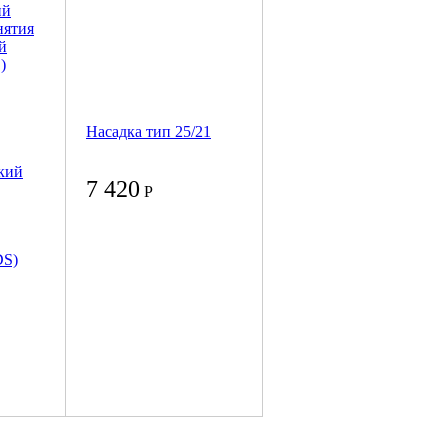
Насадка тип 25/21
кий
7 420
Р
DS)