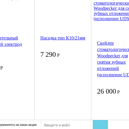
ительный
Насадка тип К10/21мм
Скейлер
й электрод
стоматологичес
7 290
Р
Woodpecker для
снятия зубных
Р
отложений
(исполнение U
26 000
Р
дпишитесь на наши акции