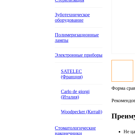
Зуботехническое
оборудование
Полимеризационные
лампы
Электронные приборы
SATELEC
(Франция)
Форма срав
Carlo de giorgi
(Италия)
Рекомендов
Woodpecker (Китай)
Преим
Стоматологические
Не ца
наконечники