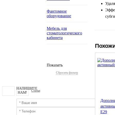
Удаля
Эффек
Фантомное
оборудование
субг
Мебель для
стоматологического
кабинета
Похожи
Показать
Сбросить фильтр
НАПИШИТЕ
Статьи
НАМ!
Дополн
активны
Е29