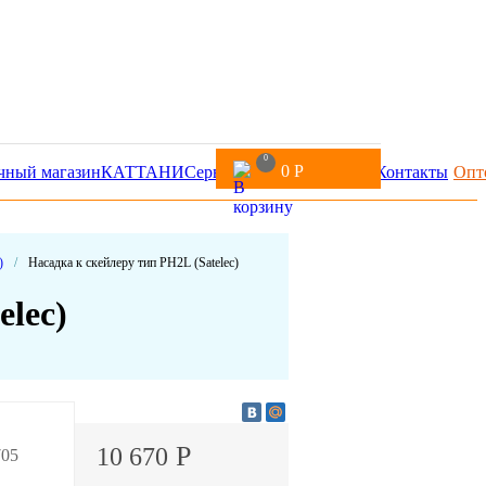
0
0
Р
чный магазин
КАТТАНИ
Сервис
Доставка и оплата
Контакты
Опт
)
/
Насадка к скейлеру тип PH2L (Satelec)
elec)
Р
10 670
705