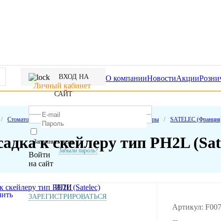
ВХОД НА
О компании
Новости
Акции
Розни
Личный кабинет
САЙТ
/
Стоматологическое оборудование
/
Электронные приборы
/
SATELEC (Франция
адка к скейлеру тип PH2L (Sat
Запомнить меня
Забыли пароль?
Войти
на сайт
ИЛИ
ЗАРЕГИСТРИРОВАТЬСЯ
Артикул: F00