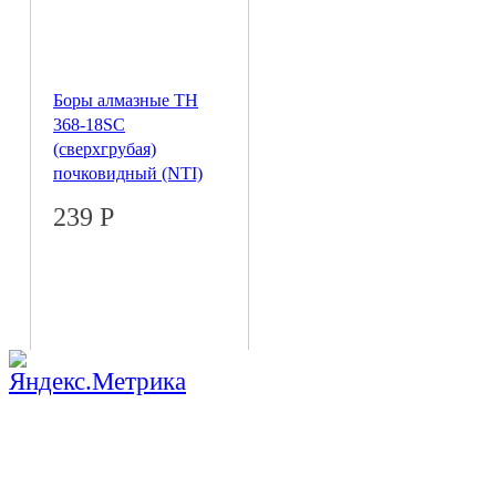
Боры алмазные ТН
368-18SC
(сверхгрубая)
почковидный (NTI)
239
Р