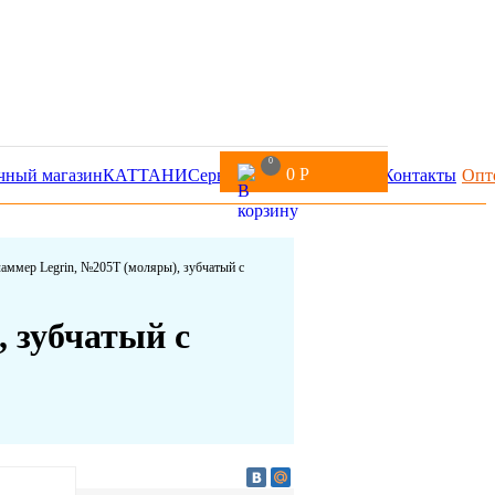
0
0
Р
чный магазин
КАТТАНИ
Сервис
Доставка и оплата
Контакты
Опт
аммер Legrin, №205T (моляры), зубчатый с
 зубчатый с