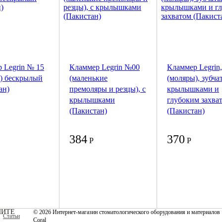
 Legrin № 15
Кламмер Legrin №00
Кламмер Legrin
) бескрылый
(маленькие
(моляры), зубча
ан)
премоляры и резцы), с
крылышками и
крылышками
глубоким захва
(Пакистан)
(Пакистан)
384
370
Р
Р
ИТЕ
© 2026 Интернет-магазин стоматологического оборудования и материалов
Статьи
Coral