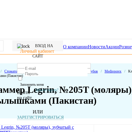
ВХОД НА
О компании
Новости
Акции
Розни
Личный кабинет
САЙТ
/
Стоматологические расходные материалы
/
Изоляция зубов
/
Medisporex
/
Кл
ми (Пакистан)
Запомнить меня
ммер Legrin, №205T (моляры),
Забыли пароль?
Войти
на сайт
ылышками (Пакистан)
ИЛИ
ЗАРЕГИСТРИРОВАТЬСЯ