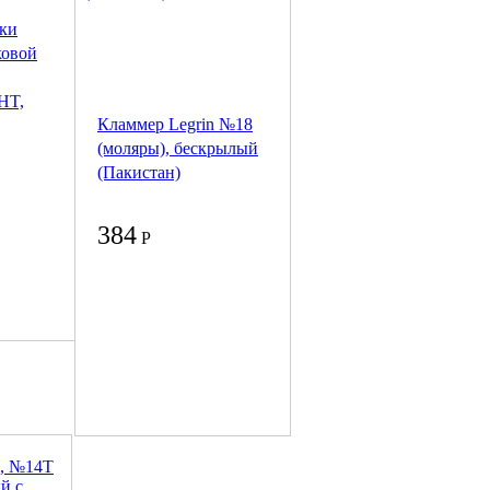
тки
ковой
HT,
Кламмер Legrin №18
(моляры), бескрылый
(Пакистан)
384
Р