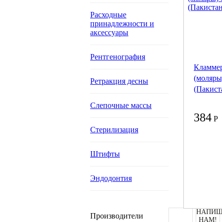
Расходные
принадлежности и
аксессуары
Рентгенография
Кламмер
(моляры
Ретракция десны
(Пакист
Слепочные массы
384
Р
Стерилизация
Штифты
Эндодонтия
НАПИШ
Производители
НАМ!