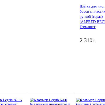
Щётка для чис
боров с пласти
ручкой (серая)
(ALFRED BEC
Германия)
2 310
Р