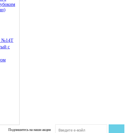
, №14T
тый с
том
Подпишитесь на наши акции