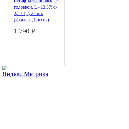
Штифты титановые, с
головкой, L - 13,37; d-
2,5 / 1,2, 24 шт.
(Икадент, Россия)
1 790
Р