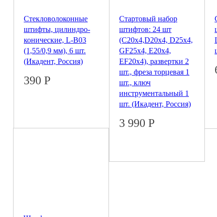
Стекловолоконные
Стартовый набор
штифты, цилиндро-
штифтов: 24 шт
конические, L-B03
(С20х4,D20х4, D25х4,
(1,55/0,9 мм), 6 шт.
GF25х4, Е20х4,
(Икадент, Россия)
EF20х4), развертки 2
шт., фреза торцевая 1
390
Р
шт., ключ
инструментальный 1
шт. (Икадент, Россия)
3 990
Р
© 2026 Coral
ПОЛНАЯ ВЕРСИЯ