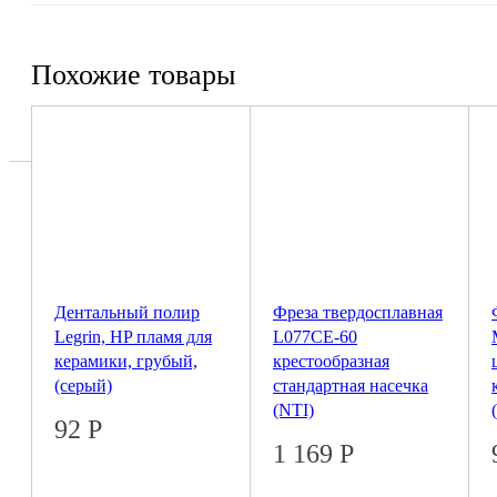
Похожие товары
Дентальный полир
Фреза твердосплавная
Legrin, HP пламя для
L077CE-60
керамики, грубый,
крестообразная
(серый)
стандартная насечка
(NTI)
92
Р
1 169
Р