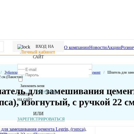
ВХОД НА
О компании
Новости
Акции
Розни
Личный кабинет
САЙТ
/
Зуботехническая лаборатория
/
Зуботехнический инструмент
/
Шпатель для заме
2 см.(Пакистан)
Запомнить меня
атель для замешивания цемент
Забыли пароль?
Войти
на сайт
пса), изогнутый, с ручкой 22 с
ИЛИ
ЗАРЕГИСТРИРОВАТЬСЯ