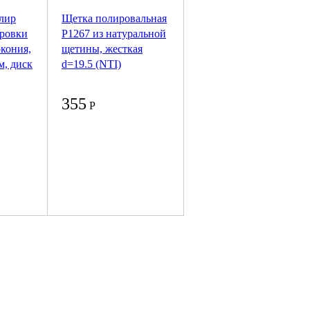
лир
Щетка полировальная
ировки
P1267 из натуральной
кония,
щетины, жесткая
м, диск
d=19.5 (NTI)
355
Р