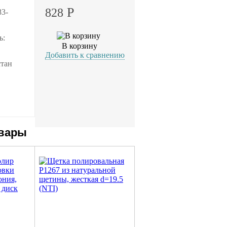
Р
828
83-
ь:
В корзину
Добавить к сравнению
стан
овары