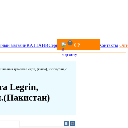
0
0
Р
чный магазин
КАТТАНИ
Сервис
Доставка и оплата
Контакты
Опт
шивания цемента Legrin, (гипса), изогнутый, с
а Legrin,
м.(Пакистан)