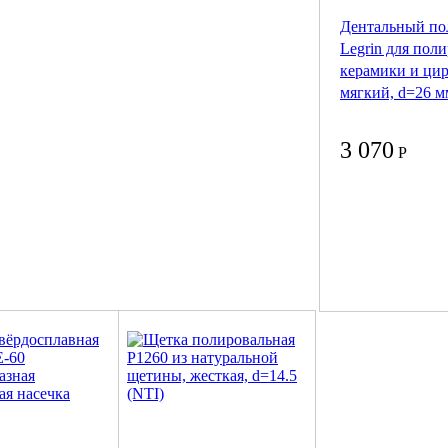
Дентальный по
Legrin для пол
керамики и цир
мягкий, d=26 м
3 070
Р