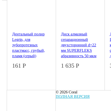
Дентальный полир
Диск алмазный
Legrin, для
сепарационный
зубопротезных
двухсторонний d=22
пластмасс, грубый,
мм SUPERFLEKS
пламя (серый)
абразивность 50 мкм
161
Р
1 635
Р
© 2026 Coral
ПОЛНАЯ ВЕРСИЯ