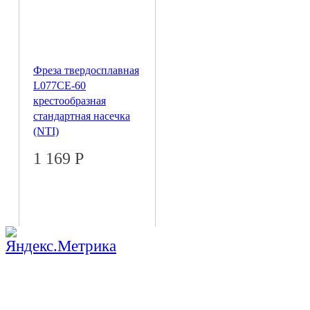
Фреза твердосплавная
L077CE-60
крестообразная
стандартная насечка
(NTI)
1 169
Р