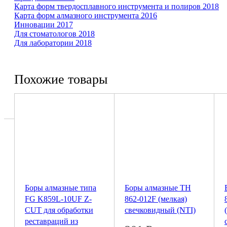
Карта форм твер­до­сплав­ного инст­ру­мента и полиров 2018
Карта форм ал­маз­ного инст­ру­мента 2016
Инновации 2017
Для сто­ма­то­логов 2018
Для ла­бо­ра­тории 2018
Похожие товары
Боры алмазные типа
Боры алмазные ТН
FG K859L-10UF Z-
862-012F (мелкая)
CUT для обработки
свечковидный (NTI)
реставраций из