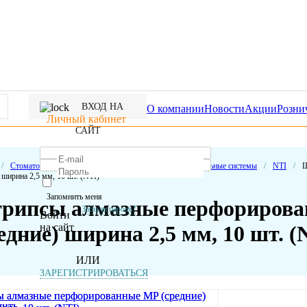
ВХОД НА
О компании
Новости
Акции
Розни
Личный кабинет
САЙТ
/
Стоматологические расходные материалы
/
Полировальные системы
/
NTI
/
Ш
 ширина 2,5 мм, 10 шт. (NTI)
Запомнить меня
рипсы алмазные перфориров
Забыли пароль?
Войти
на сайт
едние) ширина 2,5 мм, 10 шт. (
ИЛИ
ЗАРЕГИСТРИРОВАТЬСЯ