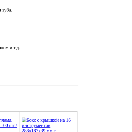
 зуба.
ком и т.д.