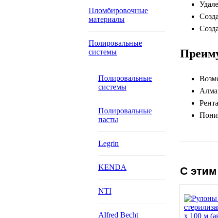
Удале
Пломбировочные
Созда
материалы
Созда
Полировальные
Преим
системы
Полировальные
Возмо
системы
Алмаз
Рента
Полировальные
Пони
пасты
Legrin
KENDA
С этим
NTI
Alfred Becht