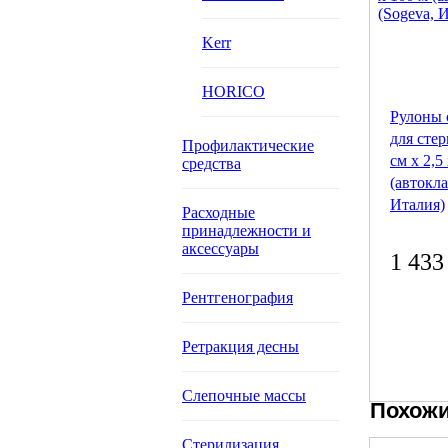
Kerr
HORICO
Рулоны 
для стер
Профилактические
см х 2,5
средства
(автокла
Италия)
Расходные
принадлежности и
аксессуары
1 433
Рентгенография
Ретракция десны
Слепочные массы
Похожи
Стерилизация