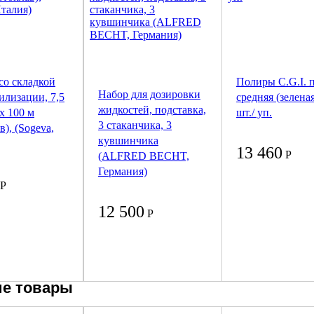
со складкой
Полиры C.G.I. 
Набор для дозировки
илизации, 7,5
средняя (зеленая
жидкостей, подставка,
 x 100 м
шт./ уп.
3 стаканчика, 3
в), (Sogeva,
кувшинчика
13 460
Р
(ALFRED BECHT,
Германия)
Р
12 500
Р
е товары