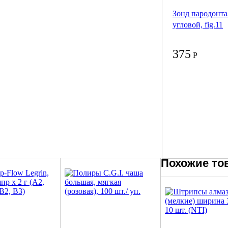
Зонд пародонт
угловой, fig.11
375
Р
Похожие то