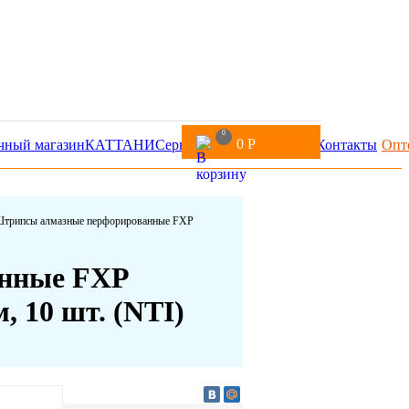
0
0
Р
чный магазин
КАТТАНИ
Сервис
Доставка и оплата
Контакты
Опт
трипсы алмазные перфорированные FXP
нные FXP
, 10 шт. (NTI)