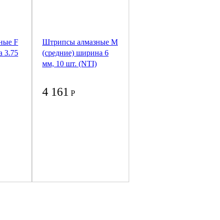
ные F
Штрипсы алмазные M
 3.75
(средние) ширина 6
мм, 10 шт. (NTI)
4 161
Р