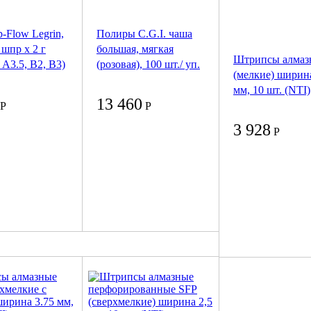
-Flow Legrin,
Полиры C.G.I. чаша
 шпр х 2 г
большая, мягкая
Штрипсы алмаз
 А3.5, В2, В3)
(розовая), 100 шт./ уп.
(мелкие) ширина
мм, 10 шт. (NTI)
13 460
Р
Р
3 928
Р