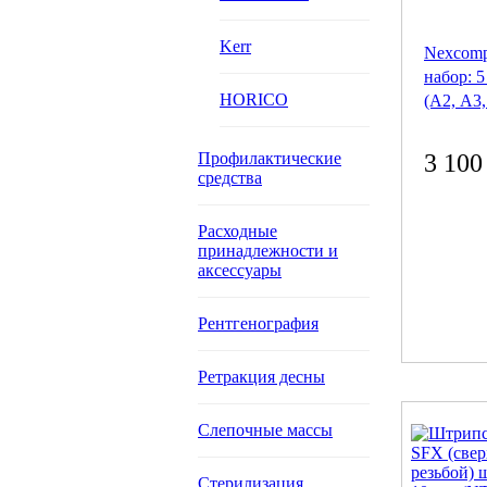
Kerr
Nexcomp
набор: 5
HORICO
(А2, А3,
Профилактические
3 100
средства
Расходные
принадлежности и
аксессуары
Рентгенография
Ретракция десны
Слепочные массы
Стерилизация