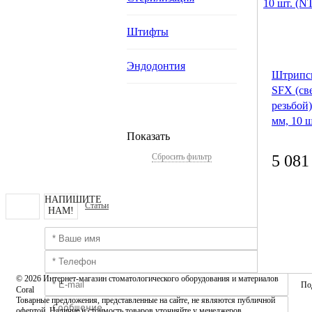
Штифты
Эндодонтия
Штрипс
SFX (св
резьбой
мм, 10 ш
Показать
Сбросить фильтр
5 081
НАПИШИТЕ
Статьи
НАМ!
© 2026 Интернет-магазин стоматологического оборудования и материалов
По
Coral
Товарные предложения, представленные на сайте, не являются публичной
офертой. Наличие и стоимость товаров уточняйте у менеджеров.