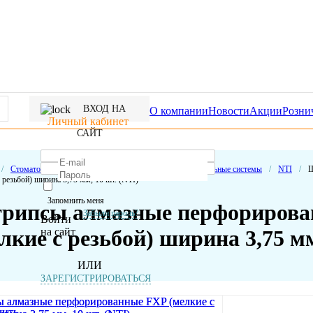
ВХОД НА
О компании
Новости
Акции
Розни
Личный кабинет
САЙТ
/
Стоматологические расходные материалы
/
Полировальные системы
/
NTI
/
Ш
 резьбой) ширина 3,75 мм, 10 шт. (NTI)
Запомнить меня
рипсы алмазные перфорирова
Забыли пароль?
Войти
на сайт
лкие с резьбой) ширина 3,75 мм
ИЛИ
ЗАРЕГИСТРИРОВАТЬСЯ