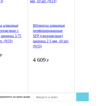
ы алмазные
Штрипсы алмазные
ерхмелкие с
перфорированные
) ширина 3.75
SFP (сверхмелкие)
т. (NTI)
ширина 2,5 мм, 10 шт.
(NTI)
Р
4 609
Р
дпишитесь на наши акции