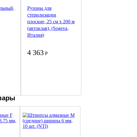
альный,
Рулоны для
стерилизации
плоские, 25 см х 200 м
(автоклав), (Sogeva,
Италия)
4 363
Р
вары