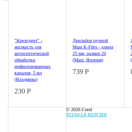
"Крезодент" -
Дрильбор ручной
жидкость для
Mani K-Files - длина
антисептической
25 мм, размер 20
обработки
(Mani, Япония)
инфицированных
739
Р
каналов, 5 мл
(Владмива)
230
Р
© 2026 Coral
ПОЛНАЯ ВЕРСИЯ