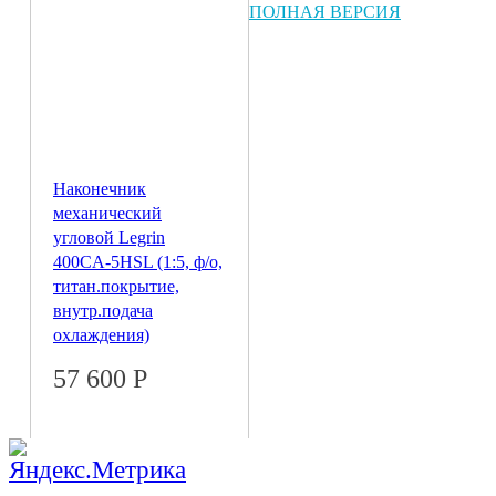
ПОЛНАЯ ВЕРСИЯ
Наконечник
механический
угловой Legrin
400CA-5HSL (1:5, ф/о,
титан.покрытие,
внутр.подача
охлаждения)
57 600
Р