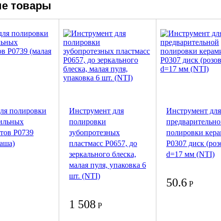
е товары
ля полировки
Инструмент для
Инструмент для
ильных
полировки
предварительн
тов P0739
зубопротезных
полировки кер
чаша)
пластмасс P0657, до
Р0307 диск (ро
зеркального блеска,
d=17 мм (NTI)
малая пуля, упаковка 6
шт. (NTI)
50.6
Р
1 508
Р