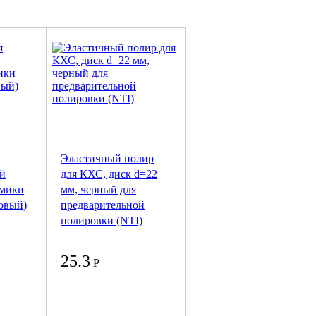
Эластичный полир
ой
для КХС, диск d=22
амики
мм, черный для
зовый)
предварительной
полировки (NTI)
25.3
Р