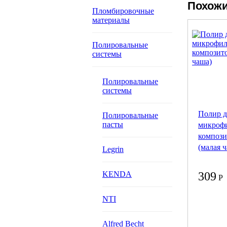
Похожи
Пломбировочные
материалы
Полировальные
системы
Полировальные
системы
Полир д
Полировальные
пасты
микроф
компози
(малая 
Legrin
KENDA
309
Р
NTI
Alfred Becht