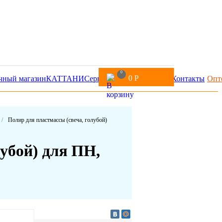
0
0
Р
чный магазин
КАТТАНИ
Сервис
Доставка и оплата
Контакты
Опт
/
Полир для пластмассы (свеча, голубой)
лубой) для ПН,