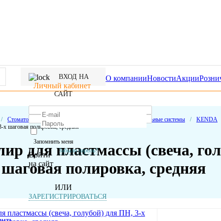
ВХОД НА
О компании
Новости
Акции
Розни
Личный кабинет
САЙТ
/
Стоматологические расходные материалы
/
Полировальные системы
/
KENDA
3-х шаговая полировка, средняя
Запомнить меня
ир для пластмассы (свеча, го
Забыли пароль?
Войти
на сайт
 шаговая полировка, средняя
ИЛИ
ЗАРЕГИСТРИРОВАТЬСЯ