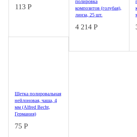
полировка
113
Р
композитов (голубая),
линза, 25 шт.
4 214
Р
© 2026 Coral
ПОЛНАЯ ВЕРСИЯ
Щетка полировальная
нейлоновая, чаша, 4
мм (Alfred Becht,
Германия)
75
Р