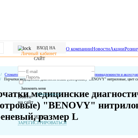
ВХОД НА
О компании
Новости
Акции
Розни
Личный кабинет
САЙТ
/
Стоматологические расходные материалы
/
Расходные принадлежности и аксессуа
/
Перчатки медицинские диагностические (смотровые) "BENOVY" нитриловые, цвет си
Запомнить меня
рчатки медицинские диагности
Забыли пароль?
Войти
на сайт
мотровые) "BENOVY" нитрилов
еневый, размер L
ИЛИ
ЗАРЕГИСТРИРОВАТЬСЯ