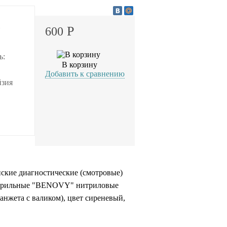
Р
600
N
ь:
В корзину
Добавить к сравнению
йзия
ские диагностические (смотровые)
терильные "BENOVY" нитриловые
нжета с валиком), цвет сиреневый,