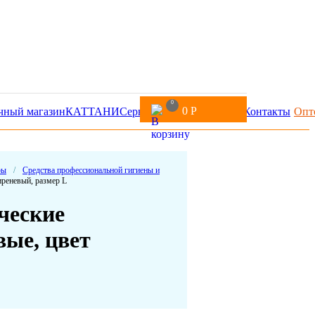
0
0
Р
чный магазин
КАТТАНИ
Сервис
Доставка и оплата
Контакты
Опт
ры
/
Средства профессиональной гигиены и
реневый, размер L
ческие
ые, цвет