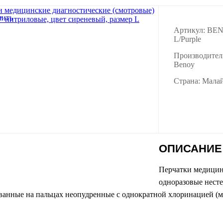
Артикул: BE
L/Purple
Производител
Benoy
Страна: Мала
ОПИСАНИЕ
Перчатки медицин
одноразовые нес
ванные на пальцах неопудренные с однократной хлоринацией (ма