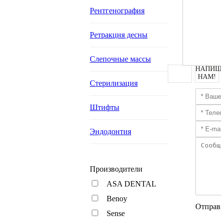
Рентгенография
Ретракция десны
Слепочные массы
НАПИШ
НАМ!
Стерилизация
Штифты
Эндодонтия
Производители
ASA DENTAL
Benoy
Отправ
Sense