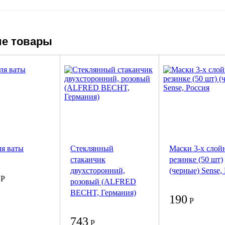
е товары
ля ваты
Cтеклянный
Маски 3-х слой
стаканчик
резинке (50 шт)
двухсторонний,
(черные) Sense,
Р
розовый (ALFRED
BECHT, Германия)
190
Р
743
Р