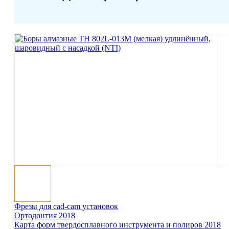
Фрезы для cad-cam установок
Ортодонтия 2018
Карта форм твер­до­сплав­ного инст­ру­мента и полиров 2018