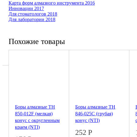
Карта форм ал­маз­ного инст­ру­мента 2016
Инновации 2017
Для сто­ма­то­логов 2018
Для ла­бо­ра­тории 2018
Похожие товары
Боры алмазные ТН
Боры алмазные ТН
850-012F (мелкая)
846-025C (грубая)
конус с округленным
конус (NTI)
краем (NTI)
252
Р