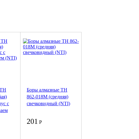
 ТН
Боры алмазные ТН
ая)
862-018M (средняя)
ус с
свечковидный (NTI)
раем
201
Р