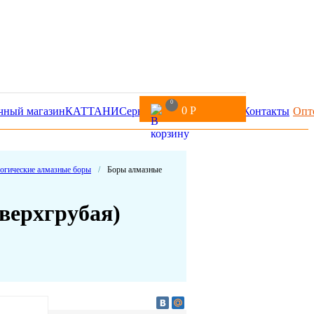
0
0
Р
чный магазин
КАТТАНИ
Сервис
Доставка и оплата
Контакты
Опт
огические алмазные боры
/
Боры алмазные
верхгрубая)