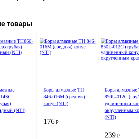
е товары
мазные
Боры алмазные ТН
Боры алмазные
014SС
846-016М (средняя)
850L-012C (груб
убая)
конус (NTI)
удлиненный кон
идный (NTI)
округленным к
(NTI)
176
Р
239
Р