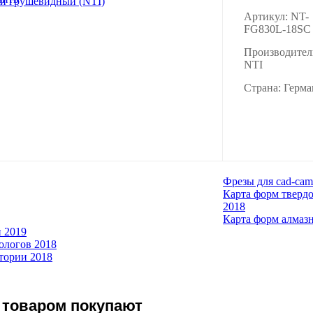
Артикул: NT-
FG830L-18SC
Производител
NTI
Страна: Герм
Фрезы для cad-cam
Карта форм тверд
2018
Карта форм алмаз
 2019
ологов 2018
тории 2018
 товаром покупают