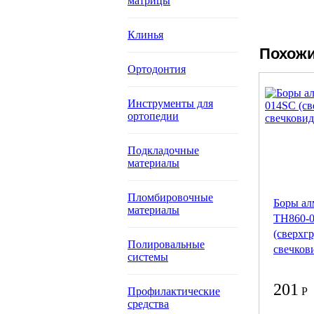
матрицы
Клинья
Похожи
Ортодонтия
Инструменты для
ортопедии
Подкладочные
материалы
Пломбировочные
Боры ал
материалы
ТН860-
(сверхгр
Полировальные
свечков
системы
201
Профилактические
Р
средства