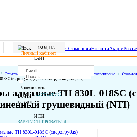
ВХОД НА
О компании
Новости
Акции
Розни
Личный кабинет
САЙТ
/
Стоматологические расходные материалы
/
Боры стоматологические
/
Стоматол
018SC (сверхгрубая) удлиненный грушевидный (NTI)
Запомнить меня
ры алмазные ТН 830L-018SC (с
Забыли пароль?
Войти
на сайт
линенный грушевидный (NTI)
ИЛИ
ЗАРЕГИСТРИРОВАТЬСЯ