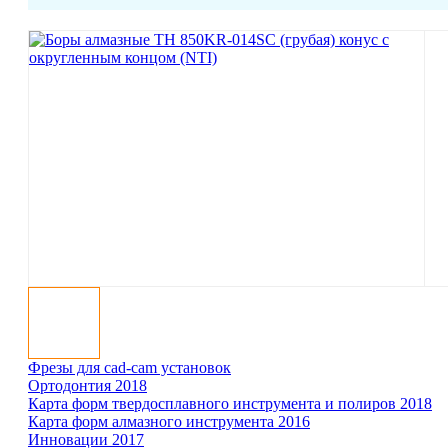
Фрезы для cad-cam установок
Ортодонтия 2018
Карта форм твер­до­сплав­ного инст­ру­мента и полиров 2018
Карта форм ал­маз­ного инст­ру­мента 2016
Инновации 2017