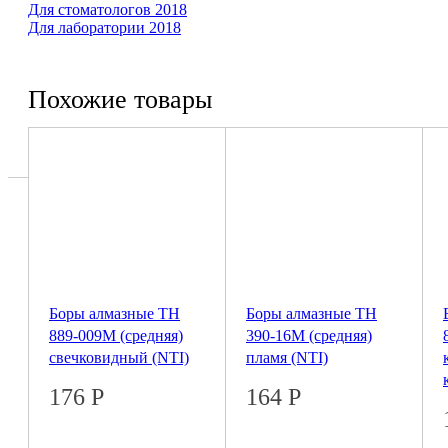
Для сто­ма­то­логов 2018
Для ла­бо­ра­тории 2018
Похожие товары
Боры алмазные ТН
Боры алмазные TH
889-009M (средняя)
390-16M (средняя)
свечковидный (NTI)
пламя (NTI)
176
Р
164
Р