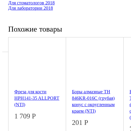
Для сто­ма­то­логов 2018
Для ла­бо­ра­тории 2018
Похожие товары
Фреза для кости
Боры алмазные ТН
HPH141-35 ALLPORT
846KR-016C (грубая)
(NTI)
конус с округленным
краем (NTI)
1 709
Р
201
Р