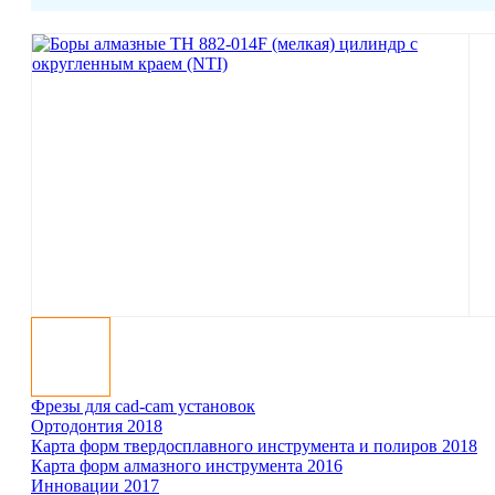
Фрезы для cad-cam установок
Ортодонтия 2018
Карта форм твер­до­сплав­ного инст­ру­мента и полиров 2018
Карта форм ал­маз­ного инст­ру­мента 2016
Инновации 2017