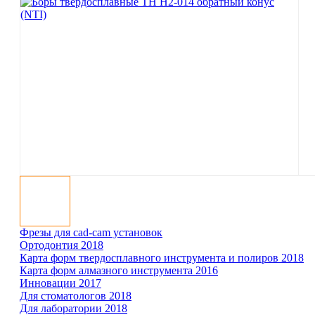
Фрезы для cad-cam установок
Ортодонтия 2018
Карта форм твер­до­сплав­ного инст­ру­мента и полиров 2018
Карта форм ал­маз­ного инст­ру­мента 2016
Инновации 2017
Для сто­ма­то­логов 2018
Для ла­бо­ра­тории 2018