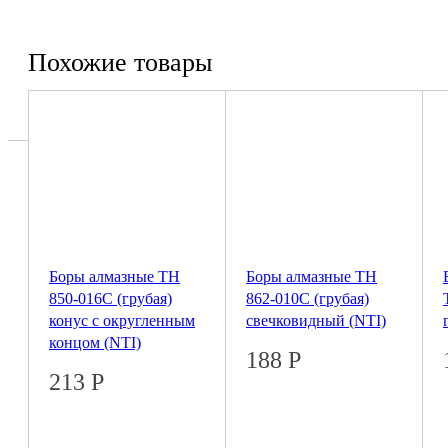
Похожие товары
Боры алмазные ТН
Боры алмазные ТН
850-016C (грубая)
862-010C (грубая)
конус с округленным
свечковидный (NTI)
концом (NTI)
188
Р
213
Р