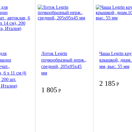
для
Лоток Legrin
Чаша Legrin кру
зации
почкообразный нерж.,
крышкой, диам.
чат.,
средний, 205x95x45
мм, выс. 55 мм
, 6 х 11 см (6
мм
, 200 шт.
2 185
Р
, Италия)
1 805
Р