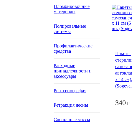
Пломбировочные
материалы
Полировальные
системы
Профилактические
средства
Пакеты 
стерили
Расходные
самозапе
принадлежности и
автоклав
аксессуары
х 14 см)
(Sogeva
Рентгенография
340
Р
Ретракция десны
Слепочные массы