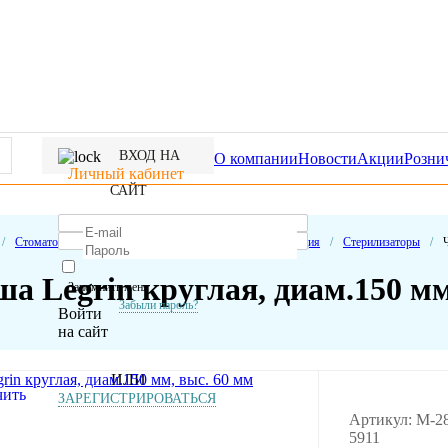
ВХОД НА
О компании
Новости
Акции
Розни
Личный кабинет
САЙТ
/
Стоматологические расходные материалы
/
Стерилизация
/
Стерилизаторы
/
а Legrin круглая, диам.150 мм
Запомнить меня
Забыли пароль?
Войти
на сайт
ИЛИ
ЗАРЕГИСТРИРОВАТЬСЯ
Артикул: M-2
5911