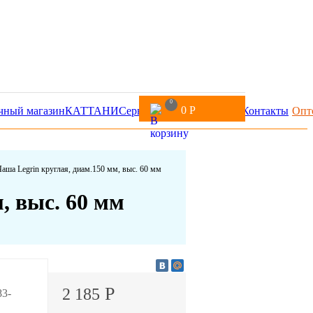
0
0
Р
чный магазин
КАТТАНИ
Сервис
Доставка и оплата
Контакты
Опт
Чаша Legrin круглая, диам.150 мм, выс. 60 мм
, выс. 60 мм
Р
2 185
83-