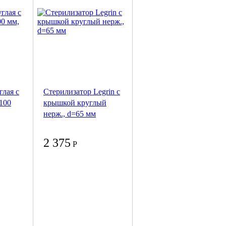
глая с
Стерилизатор Legrin с
100
крышкой круглый
нерж., d=65 мм
2 375
Р