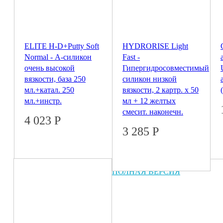
ELITE H-D+Putty Soft
HYDRORISE Light
Normal - А-силикон
Fast -
очень высокой
Гипергидросовместимый
вязкости, база 250
силикон низкой
мл.+катал. 250
вязкости, 2 картр. х 50
мл.+инстр.
мл + 12 желтых
смесит. наконечн.
4 023
Р
3 285
Р
© 2026 Coral
ПОЛНАЯ ВЕРСИЯ