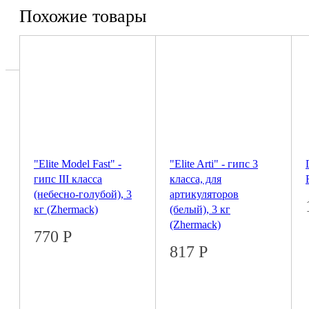
Похожие товары
"Elite Model Fast" -
"Elite Arti" - гипс 3
гипс III класса
класса, для
(небесно-голубой), 3
артикуляторов
кг (Zhermack)
(белый), 3 кг
(Zhermack)
770
Р
817
Р