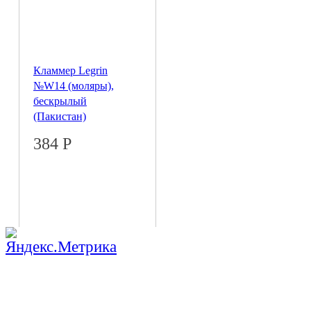
Кламмер Legrin
№W14 (моляры),
бескрылый
(Пакистан)
384
Р