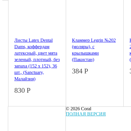
Листы Latex Dental
Кламмер Legrin №202
Dams, коффердам
(моляры), с
латексный, цвет мята
крылышками
зеленый, плотный, без
(Пакистан)
запаха (152 х 152), 36
384
Р
шт., (Sanctuary,
Малайзия)
830
Р
© 2026 Coral
ПОЛНАЯ ВЕРСИЯ