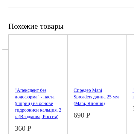
Похожие товары
"Апексдент без
Спредер Mani
иодоформа" - паста
Spreaders длина 25 мм
(шприц) на основе
(Mani, Япония)
гидроокиси кальция, 2
690
Р
г. (Владмива, Россия)
360
Р