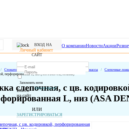
ВХОД НА
О компании
Новости
Акции
Розни
Личный кабинет
САЙТ
/
Стоматологические расходные материалы
/
Слепочные массы
/
Слепочные ложки
ой, перфорированная L, низ (ASA DENTL, Италия)
Запомнить меня
ка слепочная, с цв. кодировко
Забыли пароль?
Войти
на сайт
рфорированная L, низ (ASA DE
ИЛИ
ЗАРЕГИСТРИРОВАТЬСЯ