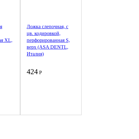
я
Ложка слепочная, с
цв. кодировкой,
я XL,
перфорированная S,
верх (ASA DENTL,
Италия)
424
Р