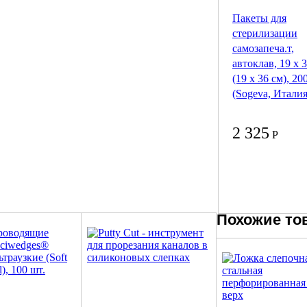
Пакеты для
стерилизации
самозапеча.т,
автоклав, 19 х 
(19 х 36 см), 20
(Sogeva, Италия
2 325
Р
Похожие то