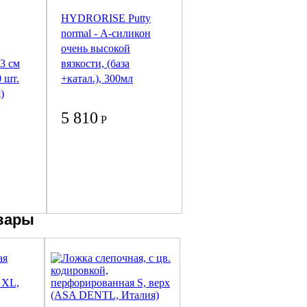
HYDRORISE Putty
normal - А-силикон
очень высокой
33 см
вязкости, (база
0 шт.
+катал.), 300мл
)
5 810
Р
вары