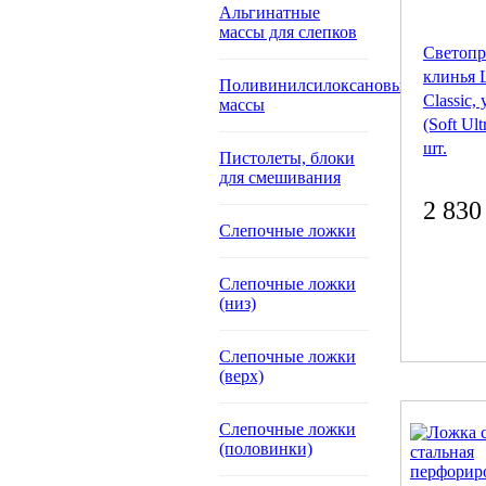
Альгинатные
массы для слепков
Светоп
клинья 
Поливинилсилоксановые
Classic,
массы
(Soft Ult
шт.
Пистолеты, блоки
для смешивания
2 830
Слепочные ложки
Слепочные ложки
(низ)
Слепочные ложки
(верх)
Слепочные ложки
(половинки)