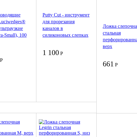
роводящие
Putty Cut - инструмент
Luciwedges®
для прорезания
Ложка слепочна
 ультраузкие
каналов в
стальная
ra-Small), 100
силиконовых слепках
перфорированна
верх
1 100
Р
Р
661
Р