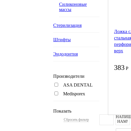
Силиконовые
массы
Стерилизация
Ложка с
стальна
Штифты
перфори
верх
Эндодонтия
383
Р
Производители
ASA DENTAL
Medisporex
Показать
НАПИШ
Сбросить фильтр
НАМ!