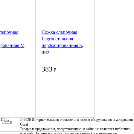
лепочная
Ложка слепочная
я
Legrin стальная
рованная M,
перфорированная S,
низ
383
Р
ИТЕ
© 2026 Интернет-магазин стоматологического оборудования и материалов
Статьи
Coral
Товарные предложения, представленные на сайте, не являются публичной
офертой. Наличие и стоимость товаров уточняйте у менеджеров.