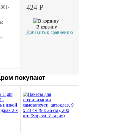
Р
424
2801-
ь:
В корзину
L
Добавить к сравнению
ия
аром покупают