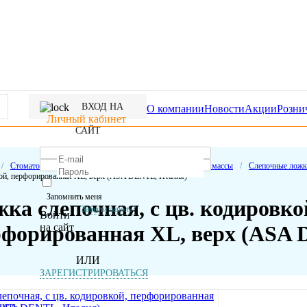
ВХОД НА
О компании
Новости
Акции
Розни
Личный кабинет
САЙТ
/
Стоматологические расходные материалы
/
Слепочные массы
/
Слепочные ложк
ой, перфорированная XL, верх (ASA DENTL, Италия)
Запомнить меня
ка слепочная, с цв. кодировко
Забыли пароль?
Войти
на сайт
рфорированная XL, верх (ASA 
ИЛИ
ЗАРЕГИСТРИРОВАТЬСЯ