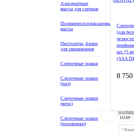
Альгинатные
массы для слепков
Поливинилсилоксановые
Слепоч
массы
(для без
челюсте
Пистолеты, блоки
перфори
для смешивания
шт. (5 в
(ASA D
Слепочные ложки
8 750
Слепочные ложки
(низ)
Слепочные ложки
(верх)
НАПИШ
НАМ!
Слепочные ложки
(половинки)