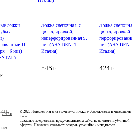
ные ложки
Ложка слепочная, с
Ложка слепочна
зубых
цв. кодировкой,
цв. кодировкой,
й),
неперфорированная S,
перфорированн
рованные 11
низ (ASA DENTL,
низ (ASA DENT
ерх + 6 низ)
Италия)
Италия)
ENTAL)
846
424
Р
Р
Р
ИТЕ
© 2026 Интернет-магазин стоматологического оборудования и материалов
Статьи
Coral
Товарные предложения, представленные на сайте, не являются публичной
офертой. Наличие и стоимость товаров уточняйте у менеджеров.