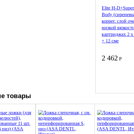
Elite H-D+Super
Body (сиреневы
коррег. слой оч
низкой вязкост
картриджах 2 х
+ 12 сме
2 462
Р
е товары