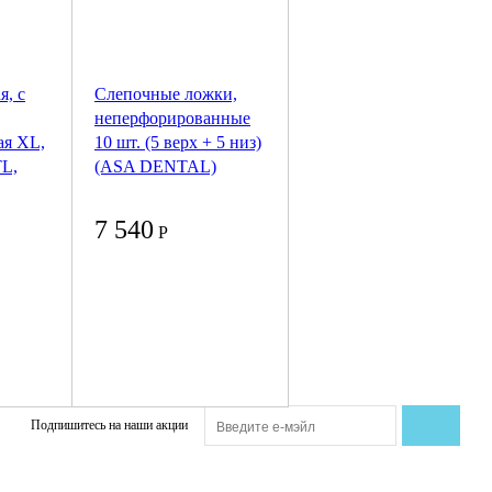
я, с
Слепочные ложки,
неперфорированные
ая XL,
10 шт. (5 верх + 5 низ)
L,
(ASA DENTAL)
7 540
Р
Подпишитесь на наши акции