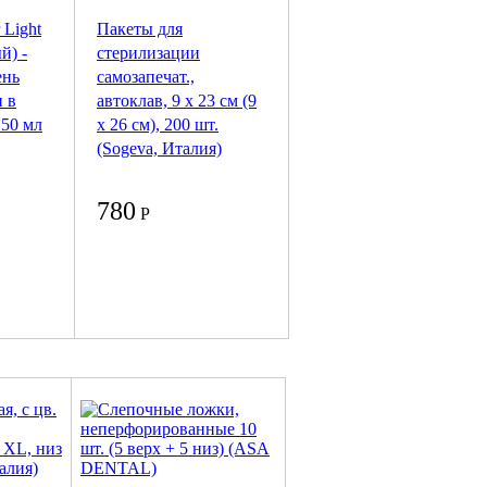
 Light
Пакеты для
й) -
стерилизации
ень
самозапечат.,
и в
автоклав, 9 х 23 см (9
 50 мл
х 26 см), 200 шт.
(Sogeva, Италия)
780
Р