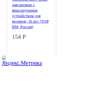
лавсановые с
фиксирующим
устройством для
моляров, 16 шт. (ТОР
ВМ, Россия)
154
Р