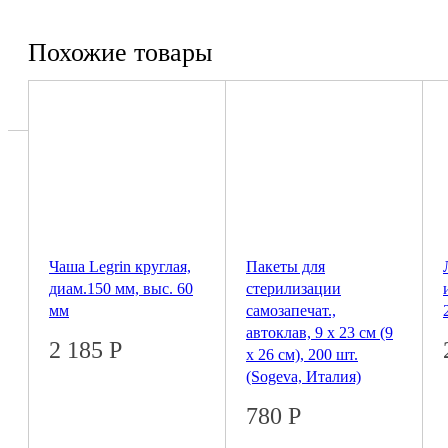
Похожие товары
Чаша Legrin круглая,
Пакеты для
диам.150 мм, выс. 60
стерилизации
мм
самозапечат.,
автоклав, 9 х 23 см (9
2 185
Р
х 26 см), 200 шт.
(Sogeva, Италия)
780
Р