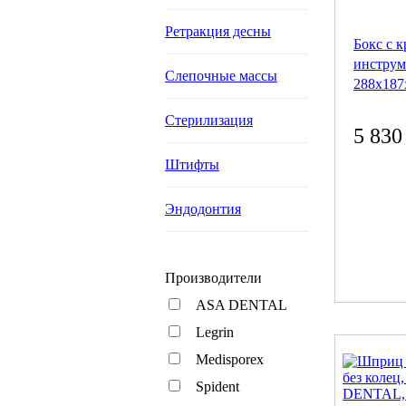
Ретракция десны
Бокс с 
инструм
Слепочные массы
288x187
Стерилизация
5 830
Штифты
Эндодонтия
Производители
ASA DENTAL
Legrin
Medisporex
Spident