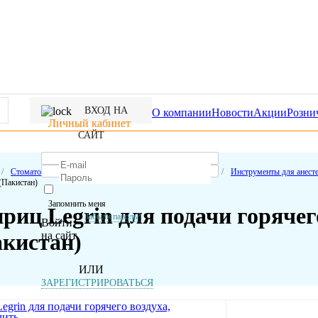
ВХОД НА
О компании
Новости
Акции
Розни
Личный кабинет
САЙТ
/
Стоматологические расходные материалы
/
Анестезия
/
Инструменты для анест
(Пакистан)
Запомнить меня
иц Legrin для подачи горячего
Забыли пароль?
Войти
на сайт
акистан)
ИЛИ
ЗАРЕГИСТРИРОВАТЬСЯ