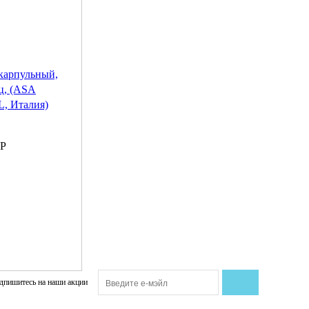
карпульный,
ец, (ASA
, Италия)
Р
дпишитесь на наши акции