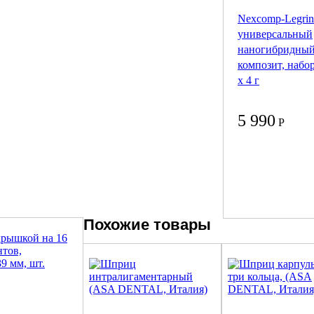
Nexcomp-Legrin
универсальный
наногибридны
композит, набо
х 4 г
5 990
Р
Похожие товары