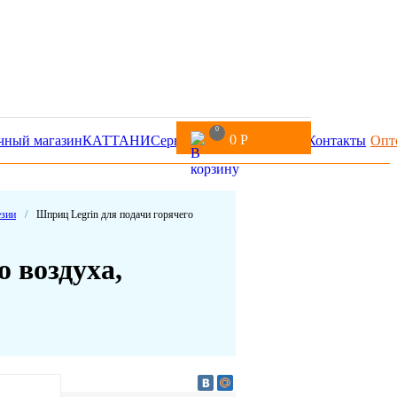
0
0
Р
чный магазин
КАТТАНИ
Сервис
Доставка и оплата
Контакты
Опт
езии
/
Шприц Legrin для подачи горячего
 воздуха,