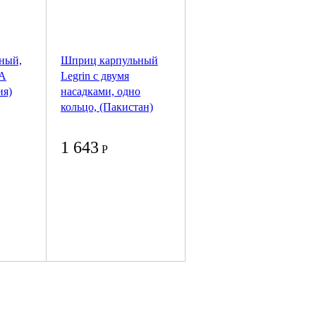
ный,
Шприц карпульный
SA
Legrin с двумя
я)
насадками, одно
кольцо, (Пакистан)
1 643
Р