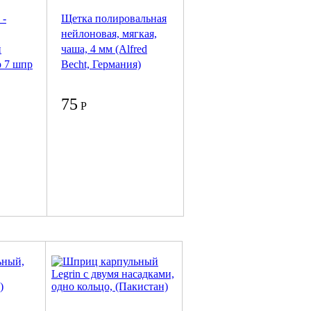
 -
Щетка полировальная
нейлоновая, мягкая,
й
чаша, 4 мм (Alfred
р 7 шпр
Becht, Германия)
75
Р