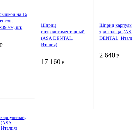
крышкой на 16
ентов,
Шприц
Шприц карпуль
x39 мм, шт.
интралигаментарный
три кольца, (A
(ASA DENTAL,
DENTAL, Итали
Италия)
Р
2 640
Р
17 160
Р