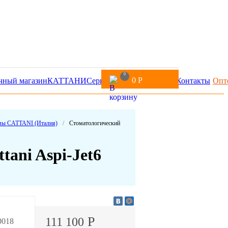
0
0
Р
чный магазин
КАТТАНИ
Сервис
Доставка и оплата
Контакты
Опт
мы CATTANI (Италия)
/
Стоматологический
ani Aspi-Jet6
Р
111 100
0018