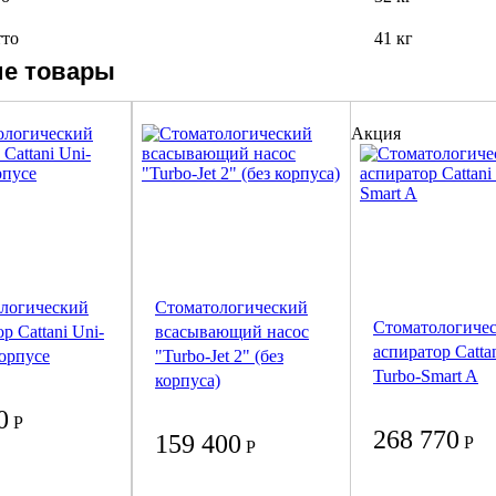
тто
41 кг
е товары
Акция
логический
Стоматологический
Стоматологиче
р Cattani Uni-
всасывающий насос
аспиратор Catta
корпусе
"Turbo-Jet 2" (без
Turbo-Smart A
корпуса)
0
Р
268 770
159 400
Р
Р