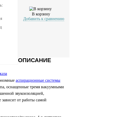
ь:
В корзину
ия
Добавить к сравнению
д
ОПИСАНИЕ
каза
ономные
аспирационные системы
ипа, оснащенные тремя вакуумными
чшенной звукоизоляцией,
 зависит от работы самой