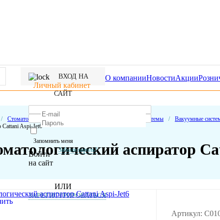
ВХОД НА
О компании
Новости
Акции
Розни
Личный кабинет
САЙТ
/
Стоматологическое оборудование
/
Аспирационные системы
/
Вакуумные систе
 Cattani Aspi-Jet6
Запомнить меня
матологический аспиратор Catt
Забыли пароль?
Войти
на сайт
ИЛИ
ЗАРЕГИСТРИРОВАТЬСЯ
Артикул: C01