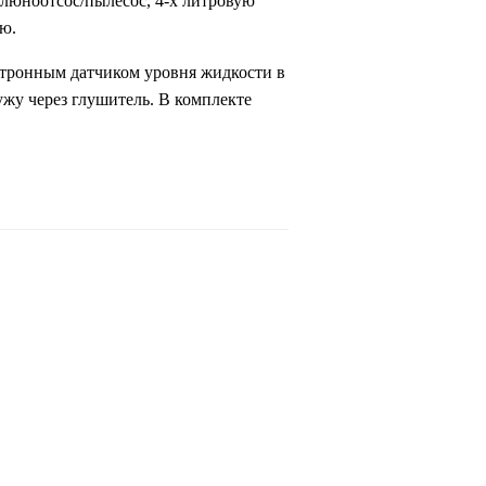
слюноотсос/пылесос, 4-х литровую
ю.
тронным датчиком уровня жидкости в
жу через глушитель. В комплекте