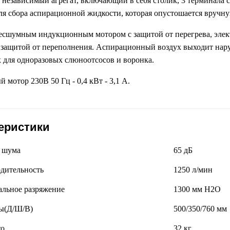
независимый агрегат, включающий в себя столик, 3 терминала 
ля сбора аспирационной жидкости, которая опустошается вручну
есшумным индукционным мотором с защитой от перегрева, элек
 защитой от переполнения. Аспирационный воздух выходит нару
 для одноразовых слюноотсосов и воронка.
 мотор 230В 50 Гц - 0,4 кВт - 3,1 A.
еристики
 шума
65 дБ
дительность
1250 л/мин
льное разряжение
1300 мм H2O
ы(Д/Ш/В)
500/350/760 мм
то
32 кг