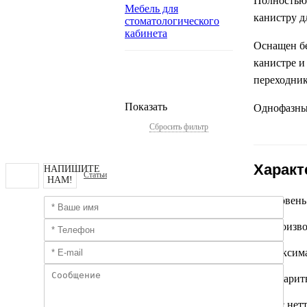
Полностью 
Мебель для
канистру д
стоматологического
кабинета
Оснащен б
канистре и
переходник
Показать
Однофазный
Сбросить фильтр
Характ
НАПИШИТЕ
Статьи
НАМ!
Уровень
Произво
Максима
Габарит
Вес нет