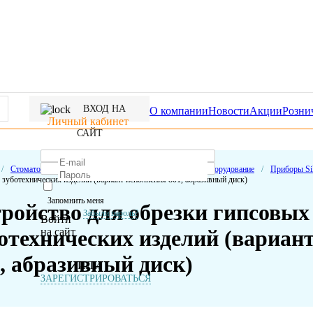
ВХОД НА
О компании
Новости
Акции
Розни
Личный кабинет
САЙТ
/
Стоматологическое оборудование
/
Зуботехническое оборудование
/
Приборы Sil
 зуботехнических изделий (вариант исполнения 801, абразивный диск)
Запомнить меня
ройство для обрезки гипсовых
Забыли пароль?
Войти
на сайт
отехнических изделий (вариан
, абразивный диск)
ИЛИ
ЗАРЕГИСТРИРОВАТЬСЯ