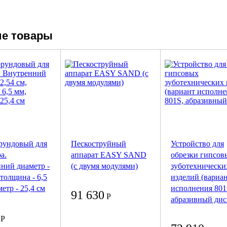
е товары
рундовый для
Пескоструйный
Устройство для
а.
аппарат EASY SAND
обрезки гипсов
ний диаметр -
(с двумя модулями)
зуботехнически
 толщина - 6,5
изделий (вариа
етр - 25,4 см
исполнения 801
91 630
Р
абразивный дис
Р