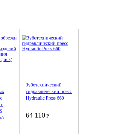
Зуботехнический
ых
гидравлический пресс
х
Hydraulic Press 660
нт
S,
64 110
Р
к)