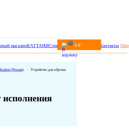
0
0
Р
чный магазин
КАТТАНИ
Сервис
Доставка и оплата
Контакты
Опт
fradent (Италия)
/
Устройство для обрезки
т исполнения