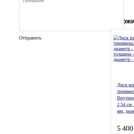
Похожи
Отправить
Диск ко
триммер
Внутрен
2,54 см,
мм, диам
5 400