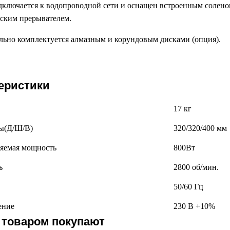
ключается к водопроводной сети и оснащен встроенным солено
ским прерывателем.
ьно комплектуется алмазным и корундовым дисками (опция).
еристики
17 кг
ы(Д/Ш/В)
320/320/400 мм
яемая мощность
800Вт
ь
2800 об/мин.
50/60 Гц
ение
230 В +10%
 товаром покупают