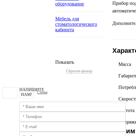
Прибор под
оборудование
автоматиче
Мебель для
Дополнител
стоматологического
кабинета
Характ
Показать
Масса
Сбросить фильтр
Габарит
Потребл
НАПИШИТЕ
Статьи
НАМ!
Скорост
Частота
Напряж
С этим