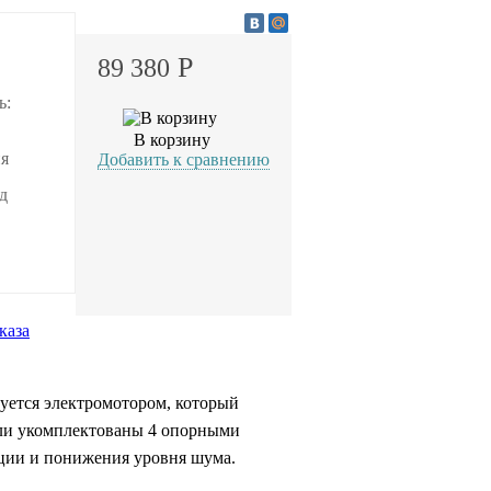
Р
89 380
ь:
В корзину
ия
Добавить к сравнению
д
каза
уется электромотором, который
дели укомплектованы 4 опорными
ации и понижения уровня шума.