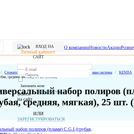
ВХОД НА
О компании
Новости
Акции
Розни
Личный кабинет
САЙТ
/
Стоматологические расходные материалы
/
Полировальные системы
/
KENDA
убая, средняя, мягкая), 25 шт. (Kenda)
Запомнить меня
версальный набор полиров (пл
Забыли пароль?
Войти
на сайт
убая, средняя, мягкая), 25 шт. 
ИЛИ
ЗАРЕГИСТРИРОВАТЬСЯ