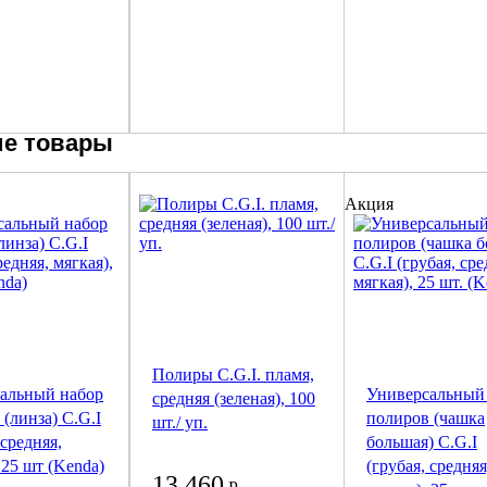
е товары
Акция
Полиры C.G.I. пламя,
альный набор
Универсальный
средняя (зеленая), 100
(линза) C.G.I
полиров (чашка
шт./ уп.
 средняя,
большая) C.G.I
 25 шт (Kenda)
(грубая, средняя
13 460