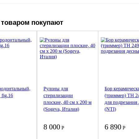
 товаром покупают
родонтальный,
Рулоны для
Бор керамическ
 fig.16
стерилизации
(триммер) ТН 2
плоские, 40 см x 200 м
для подрезания
(Sogeva, Италия)
(NTI)
8 000
6 890
Р
Р