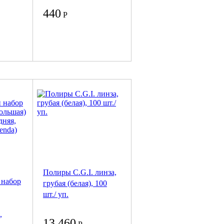
440
Р
Полиры C.G.I. линза,
 набор
грубая (белая), 100
шт./ уп.
,
13 460