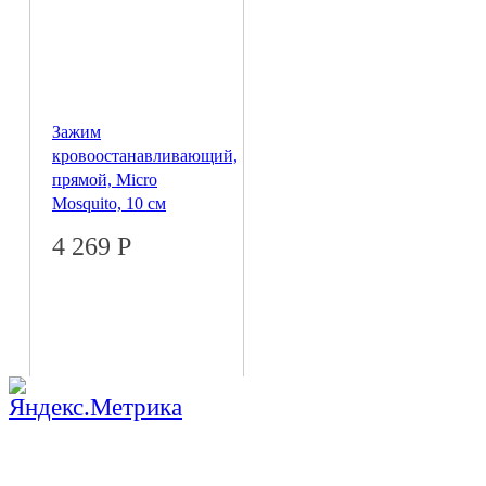
Зажим
кровоостанавливающий,
прямой, Micro
Mosquito, 10 см
4 269
Р