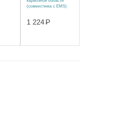
кариозной области
(совместима с EMS)
1 224
Р
аши
ции