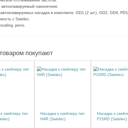
ческое отслеживание частоты.
автоклавируемый наконечник.
 автоклавируемых насадок в комплекте: GD1 (2 шт.), GD2, GD4, PD1
ость с Satelec.
scaling, perio.
 товаром покупают
к скейлеру тип
Насадка к скейлеру тип
Насадка к скейл
telec)
H4R (Satelec)
P15RD (Satelec)