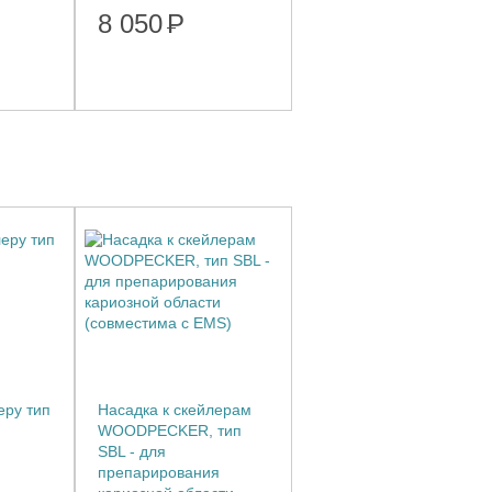
8 050
Р
еру тип
Насадка к скейлерам
WOODPECKER, тип
SBL - для
препарирования