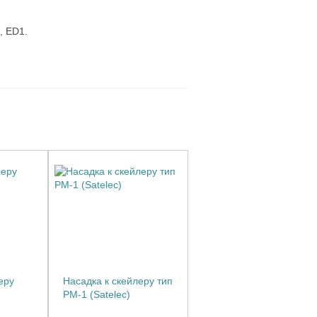
, ED1.
еру
Насадка к скейлеру тип
PM-1 (Satelec)