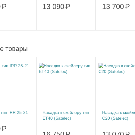
0
Р
13 090
Р
13 700
Р
е товары
 тип IRR 25-21
Насадка к скейлеру тип
Насадка к скейл
ET40 (Satelec)
С20 (Satelec)
0
Р
16 750
Р
13 070
Р