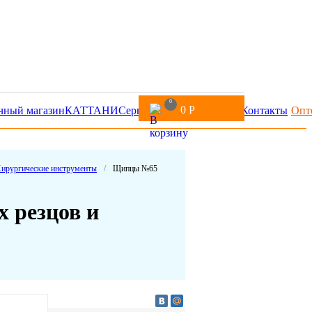
0
0
Р
чный магазин
КАТТАНИ
Сервис
Доставка и оплата
Контакты
Опт
ирургические инструменты
/
Щипцы №65
 резцов и