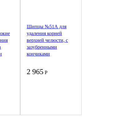
Щипцы №51А для
рокие
удаления корней
ения
верхней челюсти, с
в
зазубренными
и
кончиками
2 965
Р