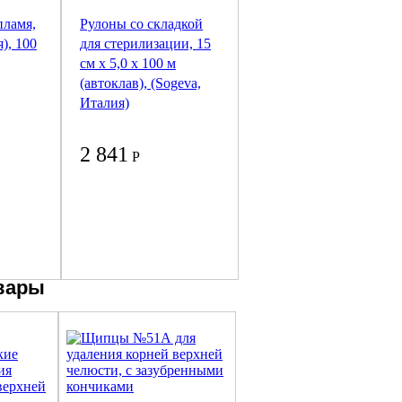
пламя,
Рулоны со складкой
я), 100
для стерилизации, 15
см х 5,0 x 100 м
(автоклав), (Sogeva,
Италия)
2 841
Р
вары