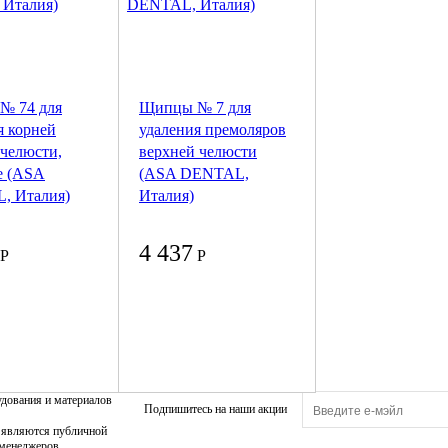
№ 74 для
Щипцы № 7 для
я корней
удаления премоляров
челюсти,
верхней челюсти
е (ASA
(ASA DENTAL,
, Италия)
Италия)
4 437
Р
Р
удования и материалов
Подпишитесь на наши акции
е являются публичной
 менеджеров.