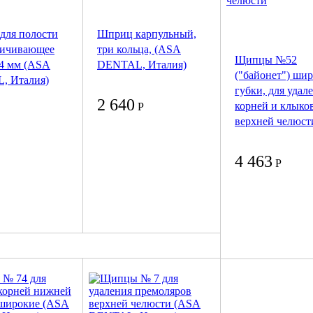
 для полости
Шприц карпульный,
личивающее
три кольца, (ASA
Щипцы №52
4 мм (ASA
DENTAL, Италия)
("байонет") ши
, Италия)
губки, для удал
2 640
корней и клыко
Р
верхней челюст
4 463
Р