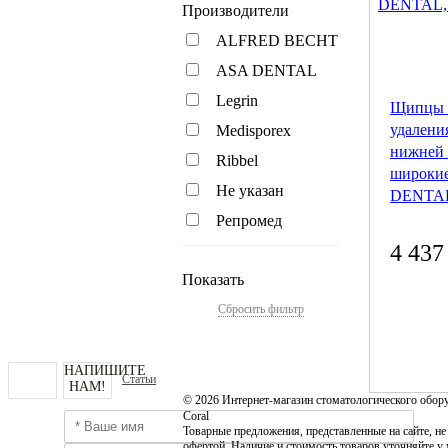
Производители
ALFRED BECHT
ASA DENTAL
Legrin
Щипцы 
удалени
Medisporex
нижней 
Ribbel
широки
Не указан
DENTAL
Репромед
4 437
Показать
Сбросить фильтр
НАПИШИТЕ
Статьи
НАМ!
© 2026 Интернет-магазин стоматологического обор
Coral
Товарные предложения, представленные на сайте, н
офертой. Наличие и стоимость товаров уточняйте у