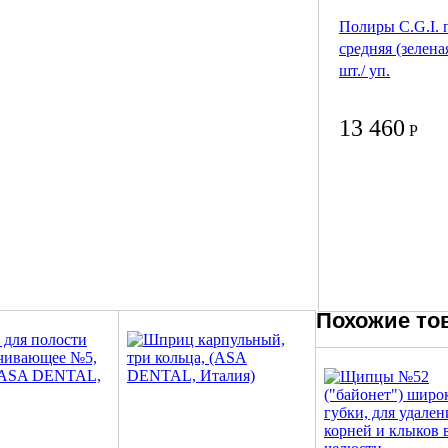
Полиры C.G.I. 
средняя (зелена
шт./ уп.
13 460
Р
Похожие то