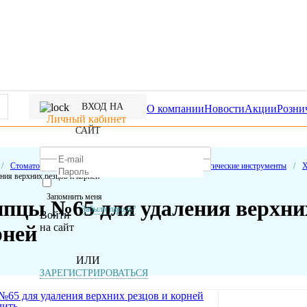
ВХОД НА
О компании
Новости
Акции
Розни
Личный кабинет
САЙТ
/
Стоматологические расходные материалы
/
Стоматологические инструменты
/
Х
ения верхних резцов и корней
Запомнить меня
пцы №65 для удаления верхних
Забыли пароль?
Войти
на сайт
рней
ИЛИ
ЗАРЕГИСТРИРОВАТЬСЯ