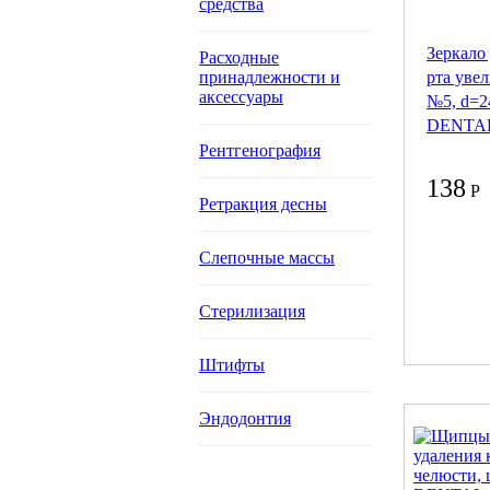
средства
Зеркало
Расходные
принадлежности и
рта уве
аксессуары
№5, d=2
DENTAL
Рентгенография
138
Р
Ретракция десны
Слепочные массы
Стерилизация
Штифты
Эндодонтия