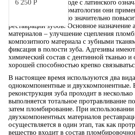
6 250
Р
«Адгезивы» в переводе с латинского озна
«прилипание». В стоматологии они приме
50 лет, что позволило значительно повыси
реставрации зубов. Основное назначение 
материалов – улучшение сцепления плом
композитного материала с зубными тканям
фиксация в полости зуба. Адгезивы имею
химический состав с дентинной тканью и
хорошей способностью крепко связываться
В настоящее время используются два вида
однокомпонентные и двухкомпонентные. 
реконструкция зуба проходит в несколько 
выполняется тотальное протравливание по
затем пломбирование. При использовании
двухкомпонентных материалов реставраци
осуществляется в один этап, так как про
вещество входит в состав пломбировочног