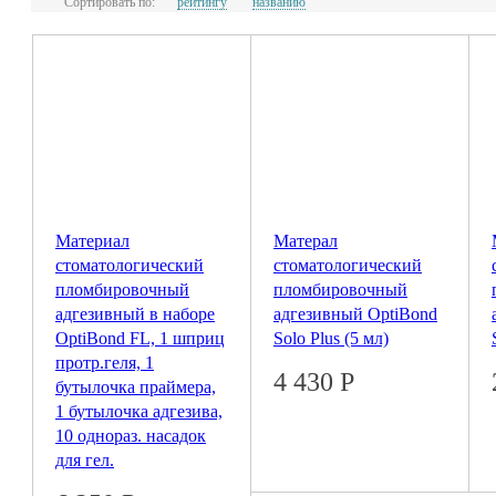
Сортировать по:
рейтингу
названию
Материал
Матерал
стоматологический
стоматологический
пломбировочный
пломбировочный
адгезивный в наборе
адгезивный OptiBond
OptiBond FL, 1 шприц
Solo Plus (5 мл)
протр.геля, 1
4 430
Р
бутылочка праймера,
1 бутылочка адгезива,
10 однораз. насадок
для гел.