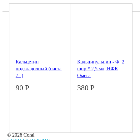
Кальцетин
Кальципульпин - Ф, 2
подкладочный (паста
шпр * 2,5 мл, НФК
7 г)
Омега
90
Р
380
Р
© 2026 Coral